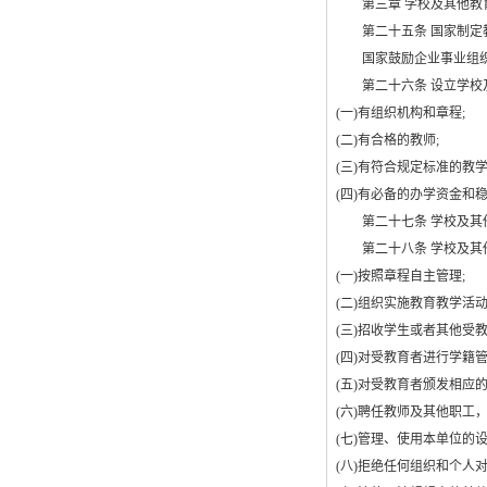
第三章 学校及其他教
第二十五条 国家制定教
国家鼓励企业事业组织、
第二十六条 设立学校及
(
一
)
有组织机构和章程
;
(
二
)
有合格的教师
;
(
三
)
有符合规定标准的教
(
四
)
有必备的办学资金和
第二十七条 学校及其他
第二十八条 学校及其
(
一
)
按照章程自主管理
;
(
二
)
组织实施教育教学活
(
三
)
招收学生或者其他受
(
四
)
对受教育者进行学籍
(
五
)
对受教育者颁发相应
(
六
)
聘任教师及其他职工
(
七
)
管理、使用本单位的
(
八
)
拒绝任何组织和个人